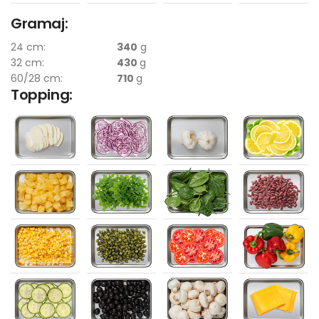
Gramaj:
24 cm:
340
g
32 cm:
430
g
60/28 cm:
710
g
Topping: