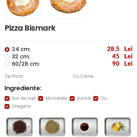
Pizza Bismark
24 cm:
28.5
Lei
32 cm:
45
Lei
60/28 cm:
90
Lei
Tip Pizza:
Cu Carne
Ingrediente:
Sos de roșii
Mozzarela
Șuncă
Ou
Oregano