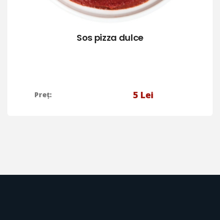
Sos pizza dulce
5
Lei
Preț: