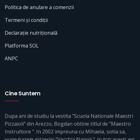
Politica de anulare a comenzii
Termeni și condiții
Declarație nutrițională
Platforma SOL
ANPC
Cine Suntem
Dupa ani de studiu la vestita "Scuola Nationale Maestri
Pizzaioli" din Arezzo, Bogdan obtine titlul de "Maestro
Instruttore ". In 2002 impreuna cu Mihaela, sotia sa,
pune bazele pizzeriei "Vecchia Napoli ". In toti acesti ani