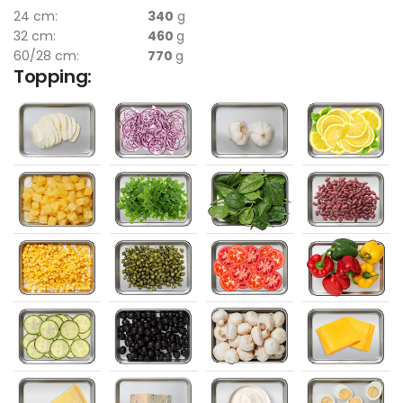
24 cm:
340
g
32 cm:
460
g
60/28 cm:
770
g
Topping: