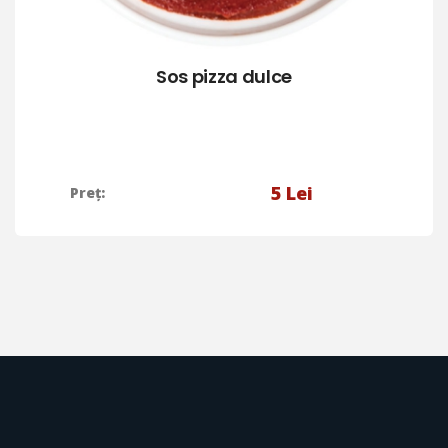
Sos pizza dulce
5
Lei
Preț: