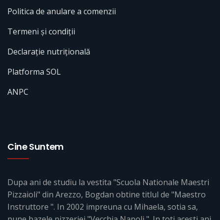
Politica de anulare a comenzii
Termeni și condiții
Declarație nutrițională
Platforma SOL
ANPC
Cine Suntem
Dupa ani de studiu la vestita "Scuola Nationale Maestri
Pizzaioli" din Arezzo, Bogdan obtine titlul de "Maestro
Instruttore ". In 2002 impreuna cu Mihaela, sotia sa,
pune bazele pizzeriei "Vecchia Napoli ". In toti acesti ani