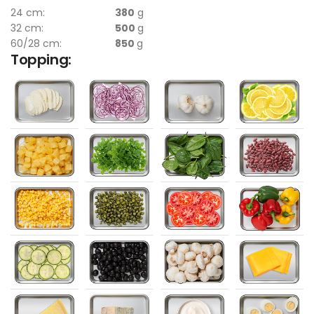
24 cm:
380
g
32 cm:
500
g
60/28 cm:
850
g
Topping: