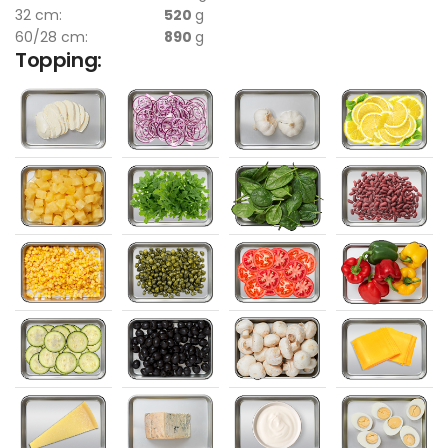
32 cm:
520
g
60/28 cm:
890
g
Topping: