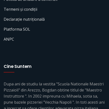
Termeni și condiții
Declarație nutrițională
Platforma SOL
ANPC
Cine Suntem
Dupa ani de studiu la vestita "Scuola Nationale Maestri
Pizzaioli" din Arezzo, Bogdan obtine titlul de "Maestro
Instruttore ". In 2002 impreuna cu Mihaela, sotia sa,
pune bazele pizzeriei "Vecchia Napoli ". In toti acesti ani
a incercat sa ofere clientilor adevarata pizza italiana.