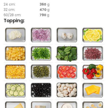
24 cm:
360
g
32 cm:
470
g
60/28 cm:
790
g
Topping: