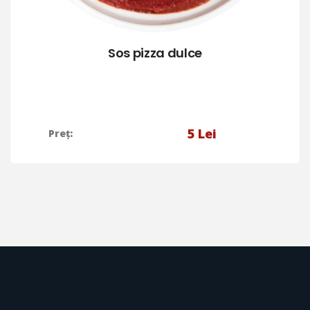
Sos pizza dulce
5
Lei
Preț: