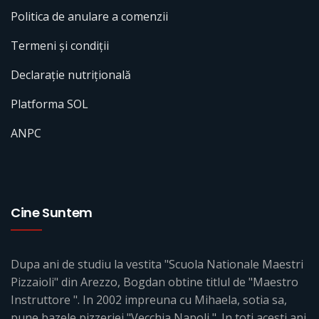
Politica de anulare a comenzii
Termeni și condiții
Declarație nutrițională
Platforma SOL
ANPC
Cine Suntem
Dupa ani de studiu la vestita "Scuola Nationale Maestri
Pizzaioli" din Arezzo, Bogdan obtine titlul de "Maestro
Instruttore ". In 2002 impreuna cu Mihaela, sotia sa,
pune bazele pizzeriei "Vecchia Napoli ". In toti acesti ani