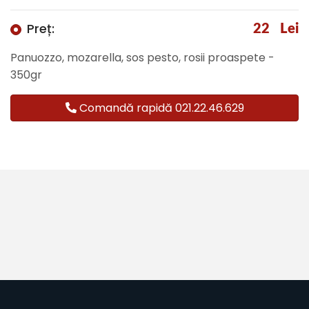
Preț:
22
Lei
Panuozzo, mozarella, sos pesto, rosii proaspete -
350gr
Comandă rapidă 021.22.46.629