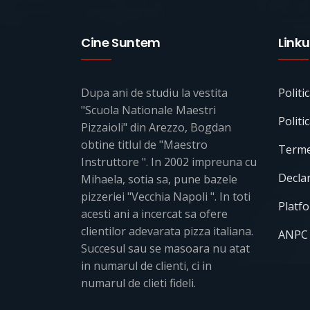
Cine Suntem
Linkur
Dupa ani de studiu la vestita
Politi
"Scuola Nationale Maestri
Politi
Pizzaioli" din Arezzo, Bogdan
obtine titlul de "Maestro
Termen
Instruttore ". In 2002 impreuna cu
Declar
Mihaela, sotia sa, pune bazele
pizzeriei "Vecchia Napoli ". In toti
Platf
acesti ani a incercat sa ofere
clientilor adevarata pizza italiana.
ANPC
Succesul sau se masoara nu atat
in numarul de clienti, ci in
numarul de clieti fideli.