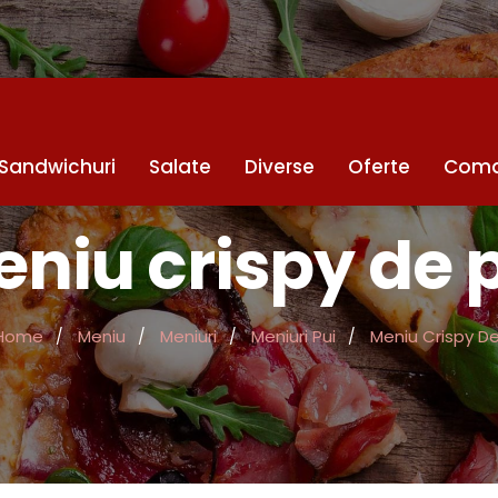
Sandwichuri
Salate
Diverse
Oferte
Coma
niu crispy de 
Home
Meniu
Meniuri
Meniuri Pui
Meniu Crispy De