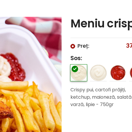
Meniu cris
Preț:
3
Sos:
Crispy pui, cartofi prăjiți,
ketchup, maioneză, salată
varză, lipie - 750gr