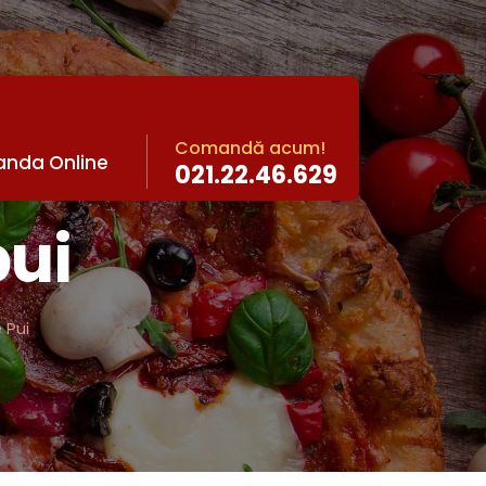
Comandă acum!
nda Online
021.22.46.629
pui
 Pui