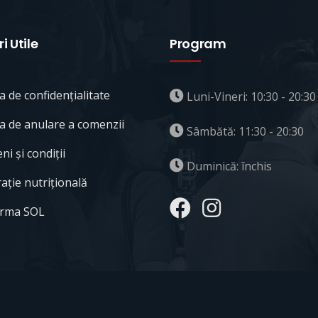
i Utile
Program
ca de confidențialitate
Luni-Vineri: 10:30 - 20:30
ca de anulare a comenzii
Sâmbătă: 11:30 - 20:30
i și condiții
Duminică: închis
ație nutrițională
orma SOL