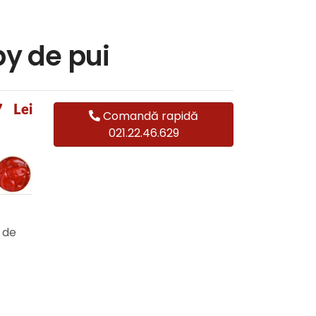
py de pui
7
Lei
Comandă rapidă
021.22.46.629
 de